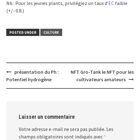
Nb : Pour les jeunes plants, privilégiez un taux d’
EC
faible
(+/- 0.8.)
POSTED UNDER
CULTURE
Post
présentation du Ph :
NFT Gro-Tank le NFT pour les
navigation
Potentiel hydrogène
cultivateurs amateurs
Laisser un commentaire
Votre adresse e-mail ne sera pas publiée.
Les
champs obligatoires sont indiqués avec
*