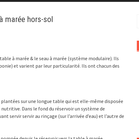
 à marée hors-sol
R
a table à marée & le seau à marée (système modulaire). Ils
nie) et varient par leur particularité. Ils ont chacun des
 plantées sur une longue table qui est elle-même disposée
n nutritive. Dans le fond du réservoir un système de
nt servir servir au rinçage (sur l’arrivée d’eau) et l’autre de
pompée depuis le réservoir vers la table à marée,