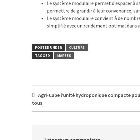
Le système modulaire permet d’espacer à sa 
permettre de grandir à leur convenance, sans
Le système modulaire convient à de nombreux
simplifié avec un rendement optimal dans u
POSTED UNDER
CULTURE
TAGGED
MARÉES
Post
Agri-Cube l’unité hydroponique compacte pou
navigation
tous