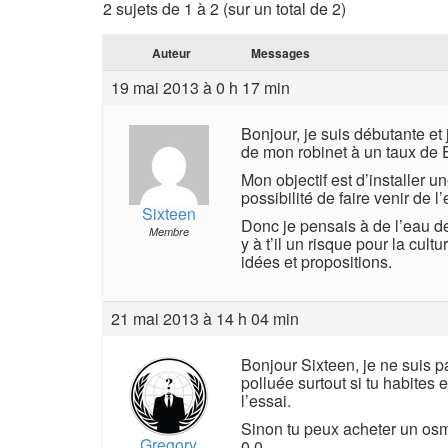
2 sujets de 1 à 2 (sur un total de 2)
Auteur
Messages
19 mai 2013 à 0 h 17 min
Bonjour, je suis débutante et
de mon robinet à un taux de EC
Mon objectif est d’installer un
possibilité de faire venir de l’
Sixteen
Donc je pensais à de l’eau de
Membre
y à t’il un risque pour la cultu
idées et propositions.
21 mai 2013 à 14 h 04 min
Bonjour Sixteen, je ne suis p
polluée surtout si tu habites 
l’essai.
Sinon tu peux acheter un osm
Gregory
0,0.