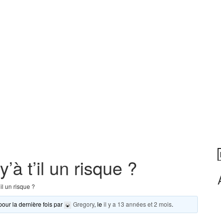
R
 y’à t’il un risque ?
’il un risque ?
pour la dernière fois par
Gregory
, le
il y a 13 années et 2 mois
.