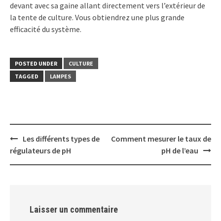
devant avec sa gaine allant directement vers l’extérieur de
la tente de culture. Vous obtiendrez une plus grande
efficacité du système.
POSTED UNDER
CULTURE
TAGGED
LAMPES
Post
Les différents types de
Comment mesurer le taux de
navigation
régulateurs de pH
pH de l’eau
Laisser un commentaire